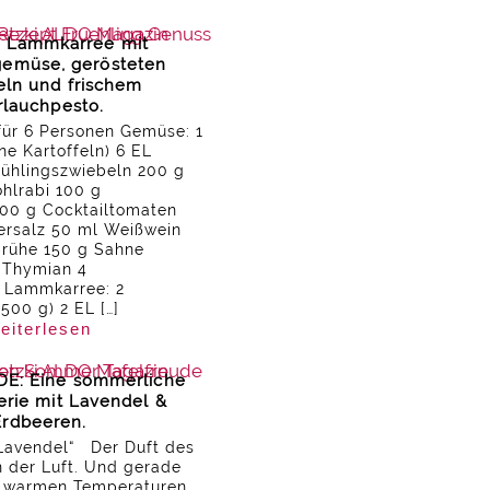
 Lammkarree mit
gemüse, gerösteten
eln und frischem
rlauchpesto.
für 6 Personen Gemüse: 1
ine Kartoffeln) 6 EL
rühlingszwiebeln 200 g
hlrabi 100 g
00 g Cocktailtomaten
ersalz 50 ml Weißwein
rühe 150 g Sahne
e Thymian 4
 Lammkarree: 2
500 g) 2 EL […]
eiterlesen
E: Eine sommerliche
erie mit Lavendel &
Erdbeeren.
 Lavendel“ Der Duft des
n der Luft. Und gerade
ie warmen Temperaturen