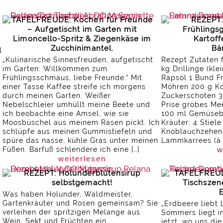
TAFELFREUDE: Kochen für Freunde
REZEPT:
– Aufgetischt im Garten mit
Frühlings
Limoncello-Spritz & Ziegenkäse im
Kartoff
Zucchinimantel.
Bä
l
„Kulinarische Sinnesfreuden, aufgetischt
Rezept Zutaten 
im Garten: Willkommen zum
kg Drillinge (kle
Frühlingsschmaus, liebe Freunde.“ Mit
Rapsöl 1 Bund F
einer Tasse Kaffee streife ich morgens
Möhren 200 g Ko
durch meinen Garten. Weißer
Zuckerschoten 3
Nebelschleier umhüllt meine Beete und
Prise grobes Me
ich beobachte eine Amsel, wie sie
100 ml Gemüseb
Moosbüschel aus meinem Rasen pickt. Ich
Kräuter: 4 Stiel
schlüpfe aus meinen Gummistiefeln und
Knoblauchzehen
spüre das nasse, kühle Gras unter meinen
Lammkarrees (à 
Füßen. Barfuß schlendere ich eine […]
w
weiterlesen
REZEPT: Holunderblütensirup
TAFELFREUD
selbstgemacht!
Tischszen
.
Was haben Holunder, Waldmeister,
Gartenkräuter und Rosen gemeinsam? Sie
„Erdbeere liebt
verleihen der spritzigen Melange aus
Sommers liegt i
Wein, Sekt und Früchten ein
jetzt, wo uns d