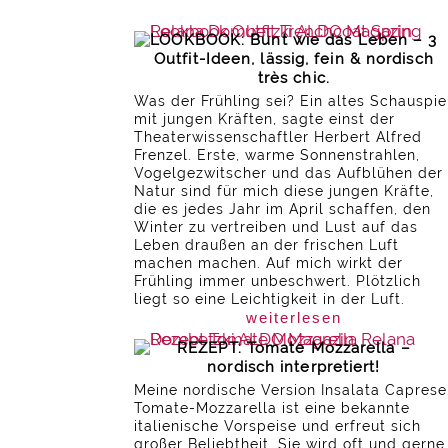
LOOKBOOK: Bunt wie das Leben – 3
Outfit-Ideen, lässig, fein & nordisch
très chic.
Was der Frühling sei? Ein altes Schauspie
mit jungen Kräften, sagte einst der
Theaterwissenschaftler Herbert Alfred
Frenzel. Erste, warme Sonnenstrahlen,
Vogelgezwitscher und das Aufblühen der
Natur sind für mich diese jungen Kräfte,
die es jedes Jahr im April schaffen, den
Winter zu vertreiben und Lust auf das
Leben draußen an der frischen Luft
machen machen. Auf mich wirkt der
Frühling immer unbeschwert. Plötzlich
liegt so eine Leichtigkeit in der Luft.
weiterlesen
REZEPT: Tomate Mozzarella –
nordisch interpretiert!
Meine nordische Version Insalata Caprese
Tomate-Mozzarella ist eine bekannte
italienische Vorspeise und erfreut sich
großer Beliebtheit. Sie wird oft und gerne