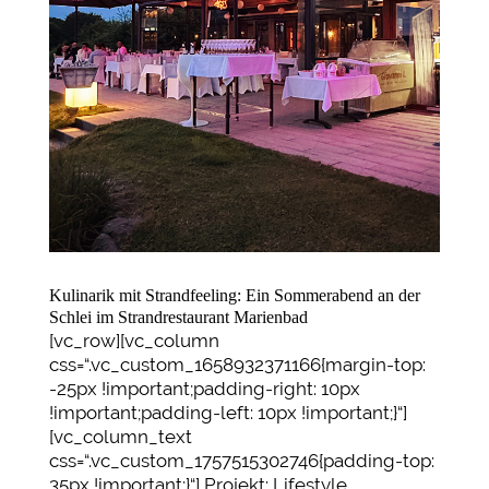
Kulinarik mit Strandfeeling: Ein Sommerabend an der
Schlei im Strandrestaurant Marienbad
[vc_row][vc_column
css=“.vc_custom_1658932371166{margin-top:
-25px !important;padding-right: 10px
!important;padding-left: 10px !important;}“]
[vc_column_text
css=“.vc_custom_1757515302746{padding-top:
35px !important;}“] Projekt: Lifestyle...